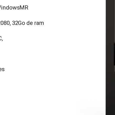
t WindowsMR
2080, 32Go de ram
C,
es