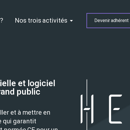
 ?
Nos trois activités
Devenir adhérent
elle et logiciel
rand public
ller et à mettre en
 qui garantit
est normée CE pour un