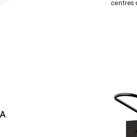
centres 
IA